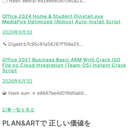
🗂 Hash: eedfa7992ea9809708ca23…
Office 2024 Home & Student Oinstall.exe
MediaFire Optimized {Atmos} Auto-Install Script
2026年6月1日
🔧 Digest:b7c95c81a58267f156e25…
Office 2021 Business Basic ARM With Crack ISO
File no Cloud Integration {Team-OS} Instant Crack
Script
2026年6月1日
🧩 Hash sum → a9847be4d019d0ab0…
記事一覧を見る
PLAN&ARTで 正しい価値を