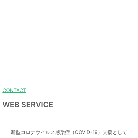
福岡を拠点に西日本でWEBマーケティング
、
ブランディン
グデザイン、
ホームページ、ロゴデザイン
や
店舗工事まで
一括してお客様のニーズに
合わせたサービスを提供していま
す。
新規出店からリニューアルなどあらゆる事業のサポートを致
します。
ご相談やご依頼はお問い合わせフォームよりお気軽にお申し
付けください。
CONTACT
WEB SERVICE
新型コロナウイルス感染症（COVID-19）支援として