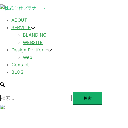
コ
ン
テ
ABOUT
ン
SERVICE
ツ
BLANDING
へ
WEBSITE
ス
Design Portforio
キ
Web
ッ
Contact
プ
BLOG
検
索
検
索:
メ
ニ
ュ