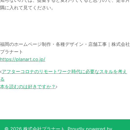
知らないのでは、提案すると変わってくると思うので、是非片
隅に入れて見てください。
福岡のホームページ制作・各種デザイン・店舗工事｜株式会社
プラナート
https://planart.co.jp/
投
アフターコロナのリモートワーク時代に必要なスキルを考え
稿
る
ナ
本を読むのは好きですか？
ビ
ゲ
ー
シ
ョ
© 2026 株式会社プラナート. Proudly powered by