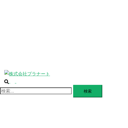
ABOUT
ー
を
SERVICE
閉
じ
BLANDING
る
WEBSITE
Design Portforio
Web
Contact
BLOG
検
ト
索
グ
検
ル
索:
メ
ニ
ュ
ー