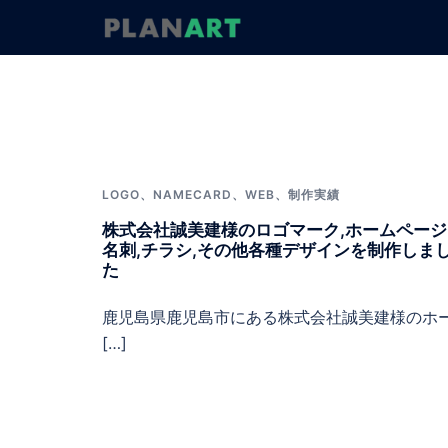
コ
ン
テ
ン
ツ
へ
ス
キ
ッ
LOGO
、
NAMECARD
、
WEB
、
制作実績
プ
株式会社誠美建様のロゴマーク,ホームページ
名刺,チラシ,その他各種デザインを制作しま
た
鹿児島県鹿児島市にある株式会社誠美建様のホ
[…]