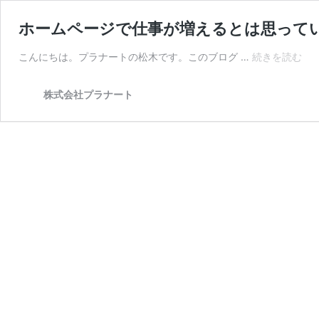
ホームページで仕事が増えるとは思って
ホ
こんにちは。プラナートの松木です。このブログ …
続きを読む
ー
ム
株式会社プラナート
ペ
ー
ジ
で
仕
事
が
増
え
る
と
は
思
っ
て