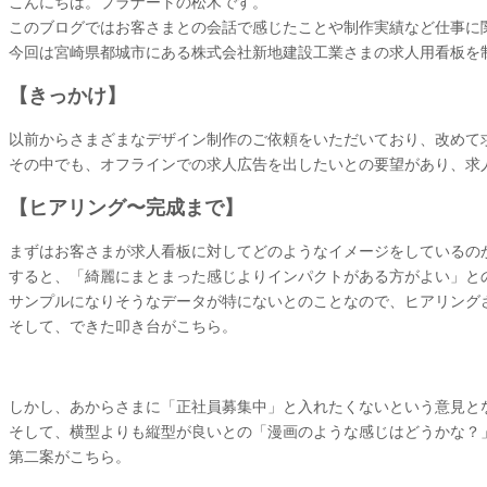
こんにちは。プラナートの松木です。
このブログではお客さまとの会話で感じたことや制作実績など仕事に
今回は宮崎県都城市にある株式会社新地建設工業さまの求人用看板を
【きっかけ】
以前からさまざまなデザイン制作のご依頼をいただいており、改めて
その中でも、オフラインでの求人広告を出したいとの要望があり、求
【ヒアリング〜完成まで】
まずはお客さまが求人看板に対してどのようなイメージをしているの
すると、「綺麗にまとまった感じよりインパクトがある方がよい」と
サンプルになりそうなデータが特にないとのことなので、ヒアリング
そして、できた叩き台がこちら。
しかし、あからさまに「正社員募集中」と入れたくないという意見と
そして、横型よりも縦型が良いとの「漫画のような感じはどうかな？
第二案がこちら。