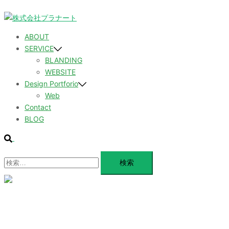
コ
ン
テ
ABOUT
ン
SERVICE
ツ
BLANDING
へ
WEBSITE
ス
Design Portforio
キ
Web
ッ
Contact
プ
BLOG
検
索
検
索:
メ
ニ
ュ
ABOUT
ー
を
SERVICE
閉