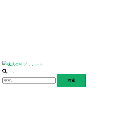
じ
BLANDING
る
WEBSITE
Design Portforio
Web
Contact
BLOG
検
ト
索
検
グ
索:
ル
メ
ニ
ュ
ー