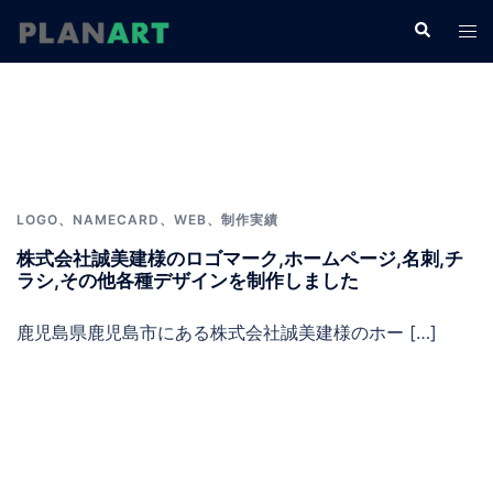
コ
検
ト
ン
索
グ
テ
ル
ン
メ
ツ
ニ
へ
ュ
ス
ー
キ
LOGO
、
NAMECARD
、
WEB
、
制作実績
ッ
株式会社誠美建様のロゴマーク,ホームページ,名刺,チ
プ
ラシ,その他各種デザインを制作しました
鹿児島県鹿児島市にある株式会社誠美建様のホー […]