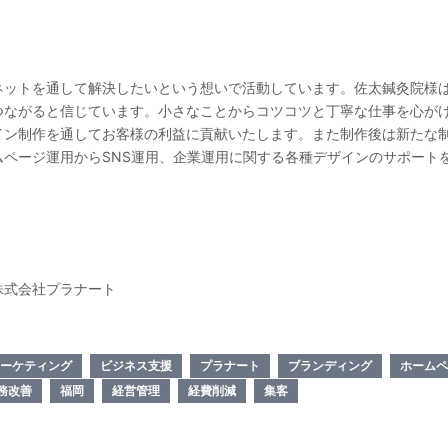
ネットを通して解決したいという想いで活動しています。佐太鍼灸院様
つながると信じています。小さなことからコツコツと丁寧な仕事を心が
イン制作を通してお客様の利益に貢献いたします。また制作後は新たな
ページ運用からSNS運用、企業運用に関する各種デザインのサポート
株式会社プラナート
ーケティング
ビジネス支援
プラナート
ブランディング
ホームペ
務改善
福岡
経営管理
経費削減
集客