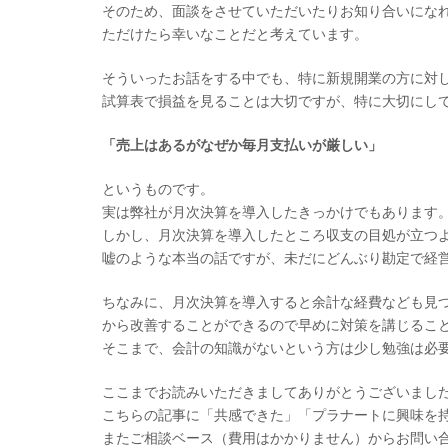
そのため、面談をさせていただいたりお知り合いにな
ただけたら幸いなことだと考えています。
そういったお話をする中でも、特に新規開業の方に対
試算表で損益を見ることは大切ですが、特に大切にし
「売上はあるがなぜか毎月支払いが厳しい」
というものです。
実は弊社が月次決算を導入したきっかけでもあります
しかし、月次決算を導入したところ収支の目処が立つ
嘘のような本当の話ですが、未だにどんぶり勘定で経
ちなみに、月次決算を導入すると余計な経費なども見
から改善することができるので早めに対策を講じるこ
そこまで、会計の知識がないという方は少し勉強は必
ここまでお読みいただきましてありがとうございまし
こちらの記事に「共感できた」「プラナートに興味を持
またご相談ベース（費用はかかりません）からお問い