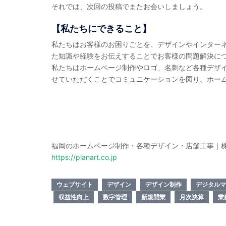
それでは、次回の投稿でまたお会いしましょう。
【私たちにできること】
私たちはお客様のお困りごとを、デザインやインター
た知識や経験をお伝えすることでお客様の問題解決に
私たちはホームページ制作やロゴ、名刺など各種デザ
せていただくことでコミュニケーションを図り、ホーム
福岡のホームページ制作・各種デザイン・店舗工事｜
https://planart.co.jp
ウェブサイト
デザイン
デザイン制作
デジタルマ
収益性向上
数字管理
新規開業
月次決算
業