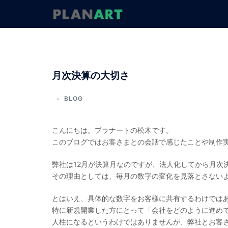
コ
ン
テ
ン
ツ
へ
月次決算の大切さ
ス
キ
ッ
BLOG
プ
こんにちは。プラナートの松木です。
このブログではお客さまとの会話で感じたことや制作
弊社は12月が決算月なのですが、法人化してから月次
その理由としては、毎月の数字の変化を見落とさない
とはいえ、具体的な数字をお客様に共有するわけでは
特に新規開業した方にとって「会社をどのように進め
人柱になるというわけではありませんが、弊社とお客