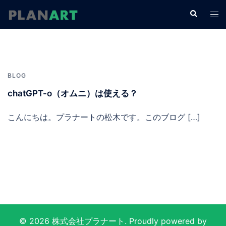
コ
検
ト
ン
索
グ
テ
ル
ン
メ
ツ
ニ
へ
BLOG
ュ
ス
ー
chatGPT-o（オムニ）は使える？
キ
ッ
こんにちは。プラナートの松木です。このブログ […]
プ
© 2026 株式会社プラナート. Proudly powered by