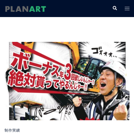
コ
検
ト
ン
索
グ
テ
ル
ン
メ
ツ
ニ
へ
ュ
ス
ー
キ
ッ
プ
制作実績