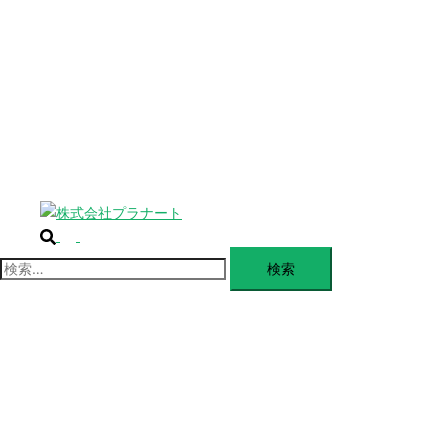
じ
BLANDING
る
WEBSITE
Design Portforio
Web
Contact
BLOG
検
ト
索
グ
検
ル
索:
メ
ニ
ュ
ー