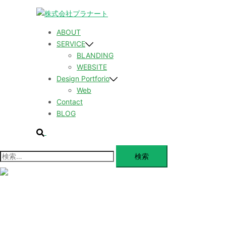
コ
ン
テ
ABOUT
ン
SERVICE
ツ
BLANDING
へ
WEBSITE
ス
Design Portforio
キ
Web
ッ
Contact
プ
BLOG
検
索
検
索:
メ
ニ
ュ
ABOUT
ー
を
SERVICE
閉