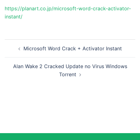
https://planart.co.jp/microsoft-word-crack-activator-
instant/
投
Microsoft Word Crack + Activator Instant
稿
ナ
Alan Wake 2 Cracked Update no Virus Windows
ビ
Torrent
ゲ
ー
シ
ョ
ン