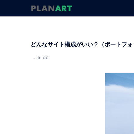
コ
ン
テ
ン
ツ
へ
どんなサイト構成がいい？（ポートフォ
ス
キ
ッ
BLOG
プ