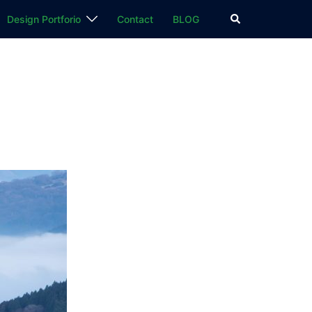
検
Design Portforio
Contact
BLOG
索