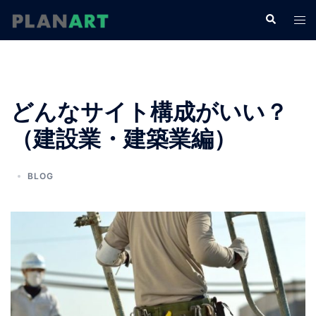
コ
検
ト
ン
索
グ
テ
ル
ン
メ
ツ
ニ
へ
どんなサイト構成がいい？
ュ
ス
ー
（建設業・建築業編）
キ
ッ
プ
BLOG