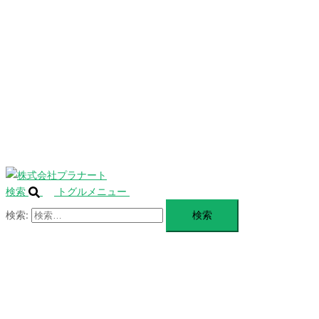
を
SERVICE
閉
じ
BLANDING
る
WEBSITE
Design Portforio
Web
Contact
BLOG
検索
トグルメニュー
検索: