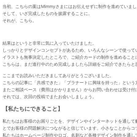
当初、こちらの案はMimmyさまにはお伝えせずに制作を進めていま
そして、いざ完成したものを披露することに。
それが、こちら。
結果はというと非常に気に入っていたけました。
しっかりとデザインコンセプトがあるため、いろんなシーンで使って
イラストも無事決定したところで、ご紹介カードの制作を進めること
こちらは、まだ進行中のため完成しましたら詳細をご紹介できたらと
ここまでお読みいただきましてありがとうございました。
こちらの記事に「共感できた」「プラナートに興味を持った」という
またご相談ベース（費用はかかりません）からお問い合わせは受け付
それでは、次回の投稿でまたお会いしましょう。
【私たちにできること】
私たちはお客様のお困りごとを、デザインやインターネットを通して
とでお客様の問題解決につながると信じています。小さなことからコ
私たちはホームページ制作やロゴ、名刺など各種デザイン制作を通し