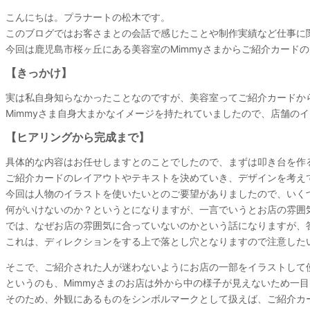
こんにちは。プラナートの松木です。
このブログではお客さまとの会話で感じたことや制作実績など仕事に
今回は鹿児島市桜ヶ丘にある美容室のMimmyさまからご紹介カード
【きっかけ】
実は私自身知らなかったことなのですが、美容室ってご紹介カードか
Mimmyさま自身大まかなイメージを持たれていましたので、店舗の
【ヒアリングから完成まで】
具体的な内容はお任せしますとのことでしたので、まずは叩き台を作
ご紹介カードのレイアウトやテキストを決めていき、デザインを考え
今回は人物のイラストを使いたいとのご要望がありましたので、いく
何がいけないのか？というとになりますが、一言でいうとお店の雰囲
では、なぜお店の雰囲気に合っていないのかという話になりますが、
これは、ディレクションをする上で落とし穴となりますので注意した
そこで、ご紹介された人が迷わないようにお店の一部をイラストして
というのも、Mimmyさまのお店は外から中の様子が見えないため一
そのため、外観にあるものをシンボルマークとして扱えば、ご紹介カ